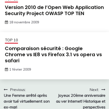
Version 2010 de l’Open Web Application
Security Project OWASP TOP TEN
18 novembre 2009
TOP 10
Comparaison sécurité : Google
Chrome vs IE8 vs Firefox 3.1 vs opera vs
safari
1 février 2009
Navigation
Previous:
Next:
Une Femme arrêté après
Joyeux 20ème anniversaire
de
avoir tué virtuellement son
au ver Internet! Historique et
l’article
ex-mari
perspectives