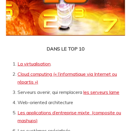
DANS LE TOP 10
La virtualisation
.
Cloud computing (« l’informatique via Internet ou
répartis »)
Serveurs avenir, qui remplacera
les serveurs lame
Web-oriented architecture
Les applications d’entreprise mixte (composite ou
mashups)
Les systèmes spécialisés.