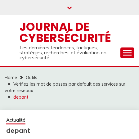
Skip
to
content
JOURNAL DE
CYBERSÉCURITÉ
Les dernières tendances, tactiques,
stratégies, recherches, et évaluation en
cybersécurité
Home
Outils
Verifiez les mot de passes par default des services sur
votre reseaux
depant
Actualité
depant