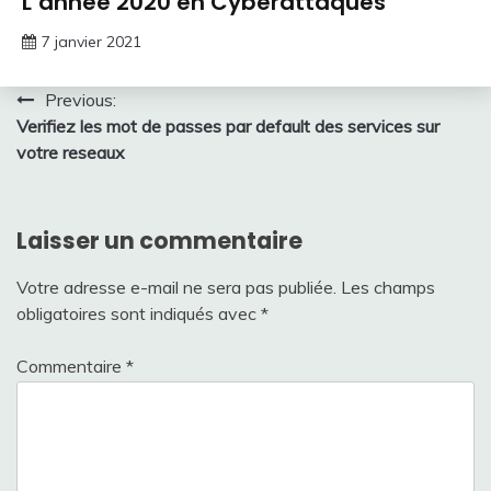
L’année 2020 en Cyberattaques
7 janvier 2021
Navigation
Previous:
Verifiez les mot de passes par default des services sur
de
votre reseaux
l’article
Laisser un commentaire
Votre adresse e-mail ne sera pas publiée.
Les champs
obligatoires sont indiqués avec
*
Commentaire
*