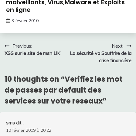
malveillants, Virus,Malware et Exploits
en ligne
3 février 2010
Navigation
Previous:
Next:
XSS sur le site de msn UK
La sécurité va Souffrire de la
de
crise financière
l’article
10 thoughts on “
Verifiez les mot
de passes par default des
services sur votre reseaux
”
sms
dit :
10 février 2009 à 20:22