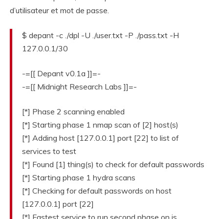
d’utilisateur et mot de passe.
$ depant -c ./dpl -U ./user.txt -P ./pass.txt -H
127.0.0.1/30
-=[[ Depant v0.1a ]]=-
-=[[ Midnight Research Labs ]]=-
[*] Phase 2 scanning enabled
[*] Starting phase 1 nmap scan of [2] host(s)
[*] Adding host [127.0.0.1] port [22] to list of
services to test
[*] Found [1] thing(s) to check for default passwords
[*] Starting phase 1 hydra scans
[*] Checking for default passwords on host
[127.0.0.1] port [22]
[*] Fastest service to run second phase on is