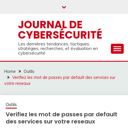
Skip
to
content
JOURNAL DE
CYBERSÉCURITÉ
Les dernières tendances, tactiques,
stratégies, recherches, et évaluation en
cybersécurité
Home
Outils
Verifiez les mot de passes par default des services sur
votre reseaux
Outils
Verifiez les mot de passes par default
des services sur votre reseaux