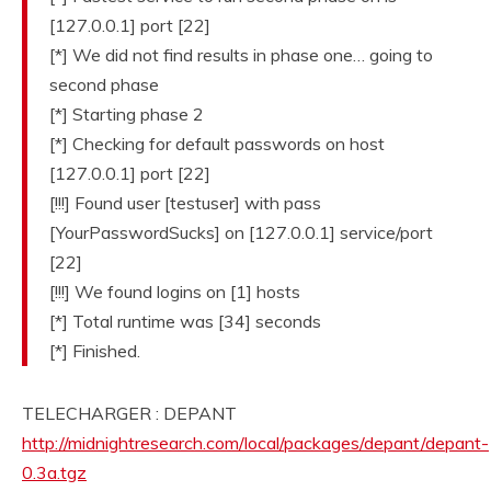
[127.0.0.1] port [22]
[*] We did not find results in phase one… going to
second phase
[*] Starting phase 2
[*] Checking for default passwords on host
[127.0.0.1] port [22]
[!!!] Found user [testuser] with pass
[YourPasswordSucks] on [127.0.0.1] service/port
[22]
[!!!] We found logins on [1] hosts
[*] Total runtime was [34] seconds
[*] Finished.
TELECHARGER : DEPANT
http://midnightresearch.com/local/packages/depant/depant-
0.3a.tgz