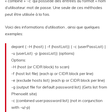
« combiné » ‘-c’ qui possède des entrées au format « nom
d’utilisateur: mot de passe. Une seule de ces méthodes
peut être utilisée à la fois.
Voici des informations d’utilisation , ainsi que quelques
exemples:
depant ( -H (host) | -f (hostList)) ( -c (userPassList) |
-u (userList) -p (passList)) (options)
Options:
-H (host (or CIDR block) to scan)
-f (host list file) (each ip or CIDR block per line)
-e (exclude hosts list) (each ip or CIDR block per line)
-g (output file for default password list) (Gets list from
Phenoelit site)
-c (combined user:password list) (not in conjunction
with -u/-p)