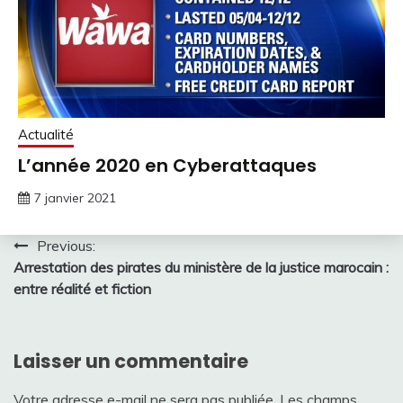
Actualité
L’année 2020 en Cyberattaques
7 janvier 2021
Navigation
Previous:
Arrestation des pirates du ministère de la justice marocain :
de
entre réalité et fiction
l’article
Laisser un commentaire
Votre adresse e-mail ne sera pas publiée.
Les champs