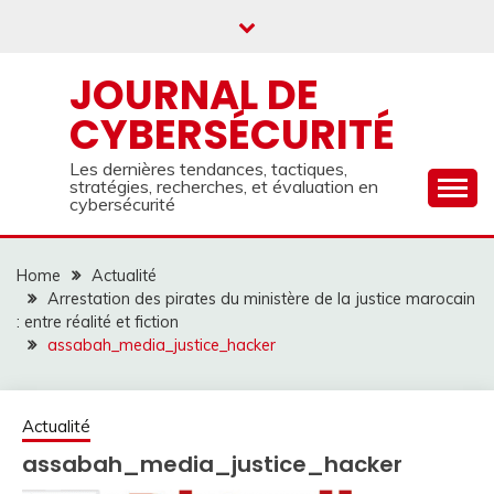
Skip
to
content
JOURNAL DE
CYBERSÉCURITÉ
Les dernières tendances, tactiques,
stratégies, recherches, et évaluation en
cybersécurité
Home
Actualité
Arrestation des pirates du ministère de la justice marocain
: entre réalité et fiction
assabah_media_justice_hacker
Actualité
assabah_media_justice_hacker