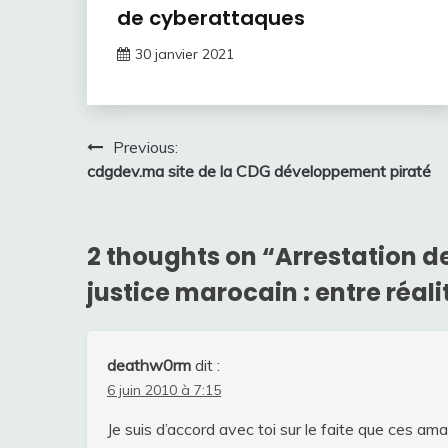
de cyberattaques
30 janvier 2021
Navigation
Previous:
cdgdev.ma site de la CDG développement piraté
de
l’article
2 thoughts on “
Arrestation de
justice marocain : entre réalit
deathw0rm
dit :
6 juin 2010 à 7:15
Je suis d’accord avec toi sur le faite que ces a