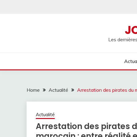
Skip
to
content
J
Les dernières
Actua
Home
Actualité
Arrestation des pirates du mi
Actualité
Arrestation des pirates d
marocain : entre réalité e