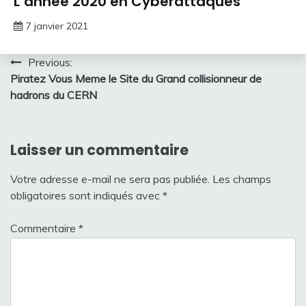
L’année 2020 en Cyberattaques
7 janvier 2021
Navigation
Previous:
Piratez Vous Meme le Site du Grand collisionneur de
de
hadrons du CERN
l’article
Laisser un commentaire
Votre adresse e-mail ne sera pas publiée.
Les champs
obligatoires sont indiqués avec
*
Commentaire
*