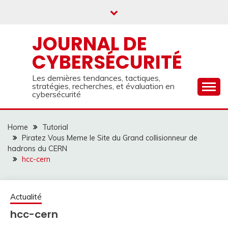
Skip
to
content
JOURNAL DE
CYBERSÉCURITÉ
Les dernières tendances, tactiques,
stratégies, recherches, et évaluation en
cybersécurité
Home
Tutorial
Piratez Vous Meme le Site du Grand collisionneur de
hadrons du CERN
hcc-cern
Actualité
hcc-cern