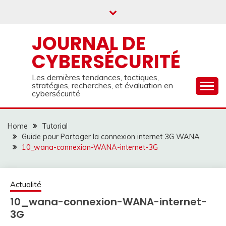
Skip
to
content
JOURNAL DE
CYBERSÉCURITÉ
Les dernières tendances, tactiques,
stratégies, recherches, et évaluation en
cybersécurité
Home
Tutorial
Guide pour Partager la connexion internet 3G WANA
10_wana-connexion-WANA-internet-3G
Actualité
10_wana-connexion-WANA-internet-
3G