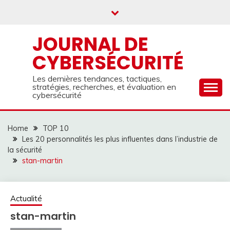
Skip
to
content
JOURNAL DE
CYBERSÉCURITÉ
Les dernières tendances, tactiques,
stratégies, recherches, et évaluation en
cybersécurité
Home
TOP 10
Les 20 personnalités les plus influentes dans l’industrie de
la sécurité
stan-martin
Actualité
stan-martin