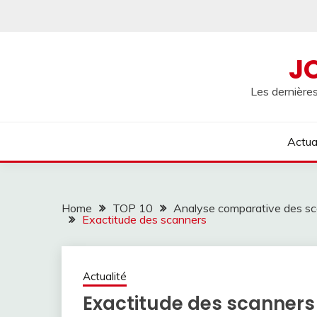
Skip
to
content
J
Les dernières
Actua
Home
TOP 10
Analyse comparative des sca
Exactitude des scanners
Actualité
Exactitude des scanners