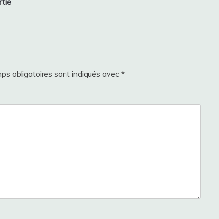
rtie
ps obligatoires sont indiqués avec
*