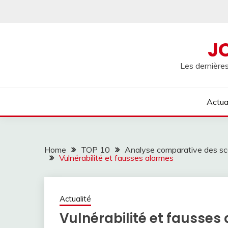
Skip
to
content
J
Les dernières
Actua
Home
TOP 10
Analyse comparative des sca
Vulnérabilité et fausses alarmes
Actualité
Vulnérabilité et fausses