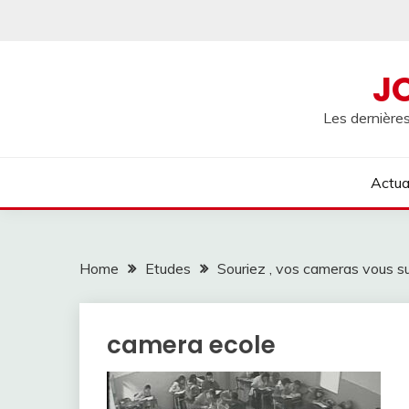
Skip
to
content
J
Les dernières
Actua
Home
Etudes
Souriez , vos cameras vous su
camera ecole