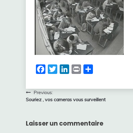
Facebook
Twitter
LinkedIn
Print
Partager
Navigation
Previous:
Souriez , vos cameras vous surveillent
de
l’article
Laisser un commentaire