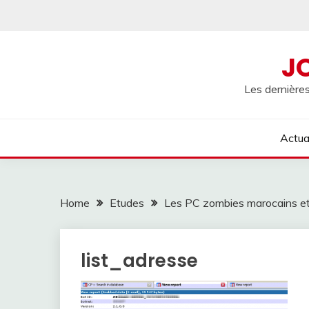
Skip
to
content
J
Les dernières
Actua
Home
Etudes
Les PC zombies marocains et
list_adresse