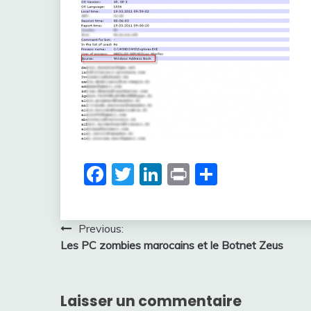
Facebook
Twitter
LinkedIn
Print
Partager
Navigation
Previous:
Les PC zombies marocains et le Botnet Zeus
de
l’article
Laisser un commentaire