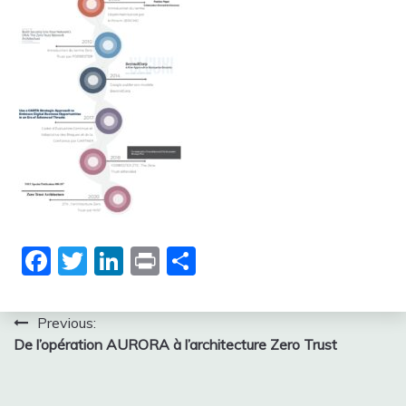
Facebook
Twitter
LinkedIn
Print
Partager
Navigation
Previous:
De l’opération AURORA à l’architecture Zero Trust
de
l’article