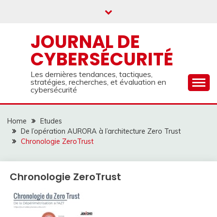
Skip
to
content
JOURNAL DE
CYBERSÉCURITÉ
Les dernières tendances, tactiques,
stratégies, recherches, et évaluation en
cybersécurité
Home
Etudes
De l’opération AURORA à l’architecture Zero Trust
Chronologie ZeroTrust
Chronologie ZeroTrust