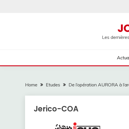
Skip
to
content
J
Les dernières
Actua
Home
Etudes
De l’opération AURORA à l’ar
Jerico-COA