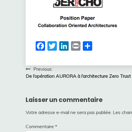
Facebook
Twitter
LinkedIn
Print
Partager
Navigation
Previous:
De l’opération AURORA à l’architecture Zero Trust
de
l’article
Laisser un commentaire
Votre adresse e-mail ne sera pas publiée.
Les cham
Commentaire
*