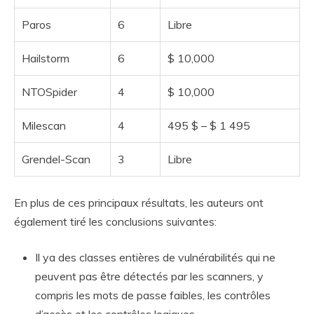
Paros
6
Libre
Hailstorm
6
$ 10,000
NTOSpider
4
$ 10,000
Milescan
4
495 $ – $ 1 495
Grendel-Scan
3
Libre
En plus de ces principaux résultats, les auteurs ont
également tiré les conclusions suivantes:
Il ya des classes entières de vulnérabilités qui ne
peuvent pas être détectés par les scanners, y
compris les mots de passe faibles, les contrôles
d’accès et les contrôles logiques.