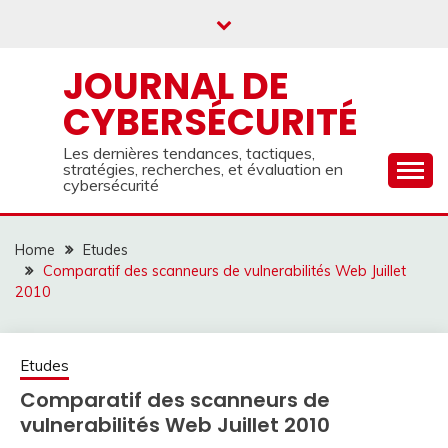
Skip
to
content
JOURNAL DE
CYBERSÉCURITÉ
Les dernières tendances, tactiques,
stratégies, recherches, et évaluation en
cybersécurité
Home
Etudes
Comparatif des scanneurs de vulnerabilités Web Juillet
2010
Etudes
Comparatif des scanneurs de
vulnerabilités Web Juillet 2010