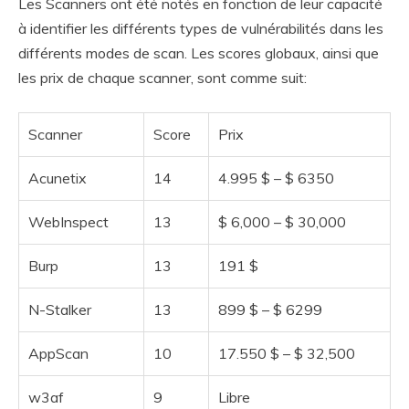
Les Scanners ont été notés en fonction de leur capacité
à identifier les différents types de vulnérabilités dans les
différents modes de scan. Les scores globaux, ainsi que
les prix de chaque scanner, sont comme suit:
Scanner
Score
Prix
Acunetix
14
4.995 $ – $ 6350
WebInspect
13
$ 6,000 – $ 30,000
Burp
13
191 $
N-Stalker
13
899 $ – $ 6299
AppScan
10
17.550 $ – $ 32,500
w3af
9
Libre