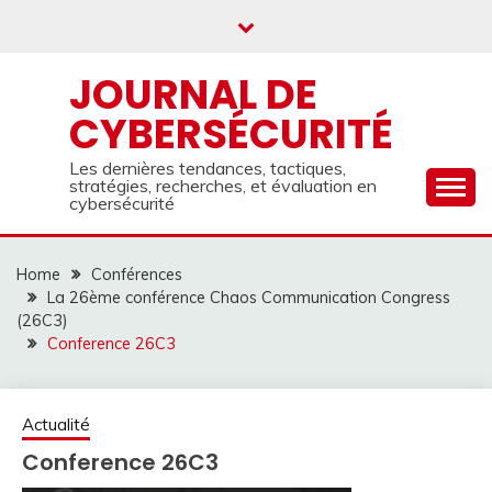
Skip
to
content
JOURNAL DE
CYBERSÉCURITÉ
Les dernières tendances, tactiques,
stratégies, recherches, et évaluation en
cybersécurité
Home
Conférences
La 26ème conférence Chaos Communication Congress
(26C3)
Conference 26C3
Actualité
Conference 26C3