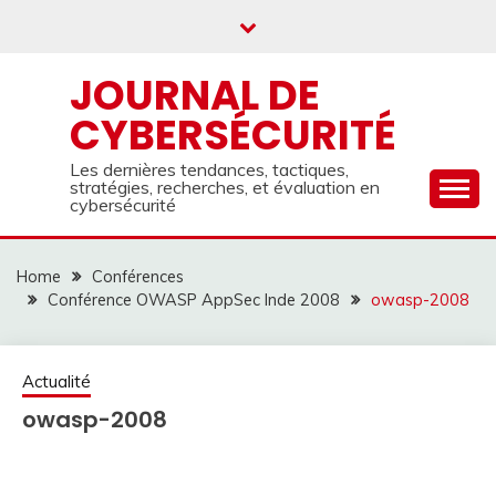
Skip
to
content
JOURNAL DE
CYBERSÉCURITÉ
Les dernières tendances, tactiques,
stratégies, recherches, et évaluation en
cybersécurité
Home
Conférences
Conférence OWASP AppSec Inde 2008
owasp-2008
Actualité
owasp-2008