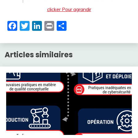
clicker Pour agrandir
Facebook
Twitter
LinkedIn
Print
Partager
Articles similaires