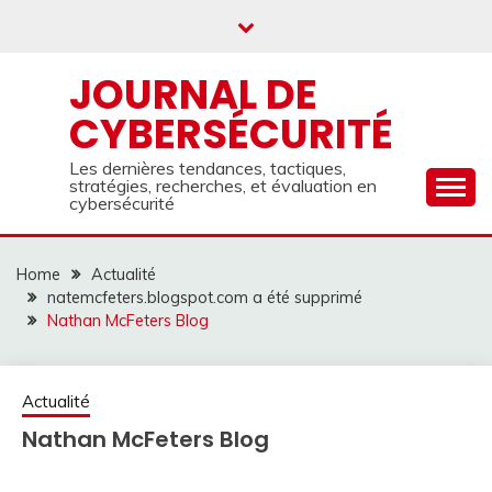
Skip
to
content
JOURNAL DE
CYBERSÉCURITÉ
Les dernières tendances, tactiques,
stratégies, recherches, et évaluation en
cybersécurité
Home
Actualité
natemcfeters.blogspot.com a été supprimé
Nathan McFeters Blog
Actualité
Nathan McFeters Blog