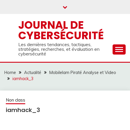
Skip
to
content
JOURNAL DE
CYBERSÉCURITÉ
Les dernières tendances, tactiques,
stratégies, recherches, et évaluation en
cybersécurité
Home
Actualité
MobileIam Piraté Analyse et Video
iamhack_3
Non class
iamhack_3