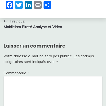
Facebook
Twitter
LinkedIn
Print
Partager
Navigation
Previous:
MobileIam Piraté Analyse et Video
de
l’article
Laisser un commentaire
Votre adresse e-mail ne sera pas publiée.
Les champs
obligatoires sont indiqués avec
*
Commentaire
*