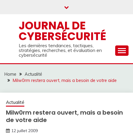
Skip
to
content
JOURNAL DE
CYBERSÉCURITÉ
Les dernières tendances, tactiques,
stratégies, recherches, et évaluation en
cybersécurité
Home
Actualité
Milw0rm restera ouvert, mais a besoin de votre aide
Actualité
Milw0rm restera ouvert, mais a besoin
de votre aide
12 juillet 2009