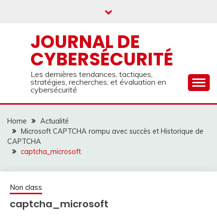
Skip
to
content
JOURNAL DE
CYBERSÉCURITÉ
Les dernières tendances, tactiques,
stratégies, recherches, et évaluation en
cybersécurité
Home
Actualité
Microsoft CAPTCHA rompu avec succès et Historique de
CAPTCHA
captcha_microsoft
Non class
captcha_microsoft