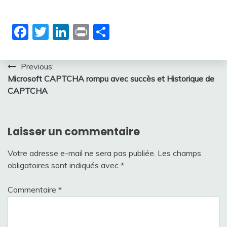
Facebook
Twitter
LinkedIn
Print
Partager
Navigation
Previous:
Microsoft CAPTCHA rompu avec succès et Historique de
de
CAPTCHA
l’article
Laisser un commentaire
Votre adresse e-mail ne sera pas publiée.
Les champs
obligatoires sont indiqués avec
*
Commentaire
*