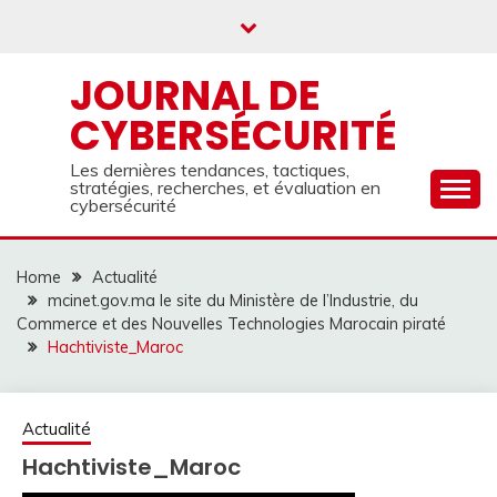
Skip
to
content
JOURNAL DE
CYBERSÉCURITÉ
Les dernières tendances, tactiques,
stratégies, recherches, et évaluation en
cybersécurité
Home
Actualité
mcinet.gov.ma le site du Ministère de l’Industrie, du
Commerce et des Nouvelles Technologies Marocain piraté
Hachtiviste_Maroc
Actualité
Hachtiviste_Maroc