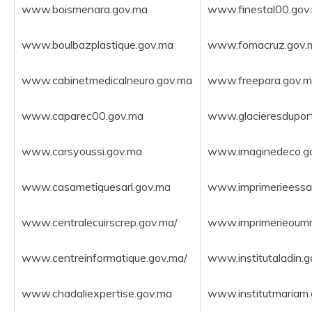
www.boismenara.gov.ma
www.finestal00.gov
www.boulbazplastique.gov.ma
www.fomacruz.gov.
www.cabinetmedicalneuro.gov.ma
www.freepara.gov.
www.caparec00.gov.ma
www.glacieresdupor
www.carsyoussi.gov.ma
www.imaginedeco.g
www.casametiquesarl.gov.ma
www.imprimerieessa
www.centralecuirscrep.gov.ma/
www.imprimerieoumn
www.centreinformatique.gov.ma/
www.institutaladin.
www.chadaliexpertise.gov.ma
www.institutmariam