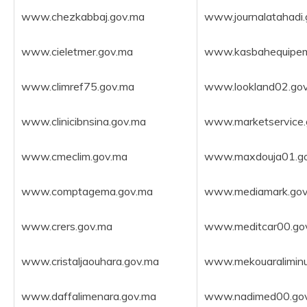
www.chezkabbaj.gov.ma
www.journalatahadi
www.cieletmer.gov.ma
www.kasbahequipem
www.climref75.gov.ma
www.lookland02.go
www.clinicibnsina.gov.ma
www.marketservice.
www.cmeclim.gov.ma
www.maxdouja01.g
www.comptagema.gov.ma
www.mediamark.gov
www.crers.gov.ma
www.meditcar00.go
www.cristaljaouhara.gov.ma
www.mekouaraliminu
www.daffalimenara.gov.ma
www.nadimed00.go