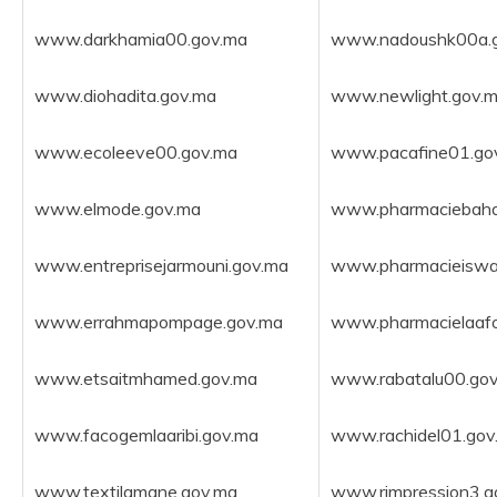
www.darkhamia00.gov.ma
www.nadoushk00a.
www.diohadita.gov.ma
www.newlight.gov.
www.ecoleeve00.gov.ma
www.pacafine01.go
www.elmode.gov.ma
www.pharmaciebaha
www.entreprisejarmouni.gov.ma
www.pharmacieiswa
www.errahmapompage.gov.ma
www.pharmacielaafo
www.etsaitmhamed.gov.ma
www.rabatalu00.go
www.facogemlaaribi.gov.ma
www.rachidel01.gov
www.textilamane.gov.ma
www.rimpression3.g