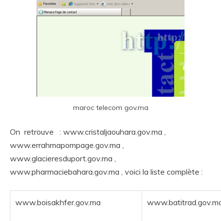
maroc telecom gov.ma
On retrouve : www.cristaljaouhara.gov.ma ,
www.errahmapompage.gov.ma ,
www.glacieresduport.gov.ma ,
www.pharmaciebahara.gov.ma , voici la liste complète :
www.boisakhfer.gov.ma
www.batitrad.gov.m