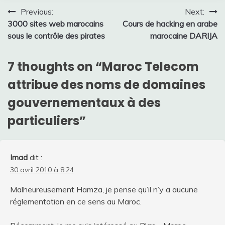
Navigation
Previous:
Next:
3000 sites web marocains
Cours de hacking en arabe
de
sous le contrôle des pirates
marocaine DARIJA
l’article
7 thoughts on “
Maroc Telecom
attribue des noms de domaines
gouvernementaux à des
particuliers
”
Imad
dit :
30 avril 2010 à 8:24
Malheureusement Hamza, je pense qu’il n’y a aucune
réglementation en ce sens au Maroc.