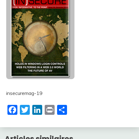
insecuremag-19
Facebook
Twitter
LinkedIn
Print
Partager
Articles similaires