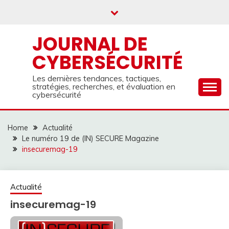
Skip
to
content
JOURNAL DE
CYBERSÉCURITÉ
Les dernières tendances, tactiques,
stratégies, recherches, et évaluation en
cybersécurité
Home
Actualité
Le numéro 19 de (IN) SECURE Magazine
insecuremag-19
Actualité
insecuremag-19