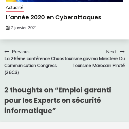
Actualité
L’année 2020 en Cyberattaques
7 janvier 2021
Navigation
Previous:
Next:
La 26ème conférence Chaos
tourisme.gov.ma Ministere Du
de
Communication Congress
Tourisme Marocain Piraté
l’article
(26C3)
2 thoughts on “
Emploi garanti
pour les Experts en sécurité
informatique
”