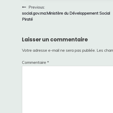
Navigation
Previous:
social.gov.ma:Ministère du Développement Social
de
Piraté
l’article
Laisser un commentaire
Votre adresse e-mail ne sera pas publiée.
Les cham
Commentaire
*