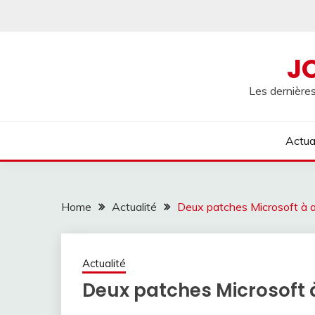
Skip
to
content
J
Les dernières
Actua
Home
Actualité
Deux patches Microsoft à a
Actualité
Deux patches Microsoft 