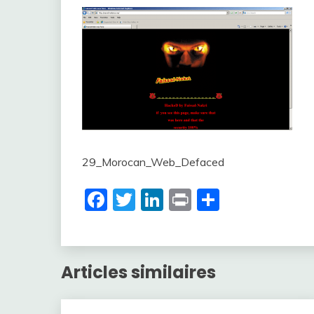
29_Morocan_Web_Defaced
Facebook
Twitter
LinkedIn
Print
Partager
Articles similaires