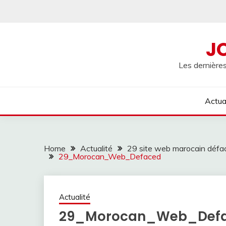
Skip
to
content
J
Les dernières
Actua
Home
Actualité
29 site web marocain défac
29_Morocan_Web_Defaced
Actualité
29_Morocan_Web_Def