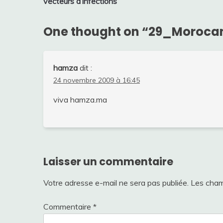
vecteurs d’infections
l’article
One thought on “
29_Moroca
hamza
dit :
24 novembre 2009 à 16:45
viva hamza.ma
Laisser un commentaire
Votre adresse e-mail ne sera pas publiée.
Les cham
Commentaire
*