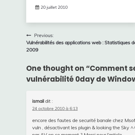
20 juillet 2010
Navigation
Previous:
Vulnérabilités des applications web : Statistiques d
de
2009
l’article
One thought on “
Comment se 
vulnérabilité 0day de Windo
ismail
dit :
24 octobre 2010 à 6:13
encore des fautes de securité banale chez Msoft
vuln , désactivant les plugin & looking the Sky 
par AV en ce moment ? Merci pour l’article.