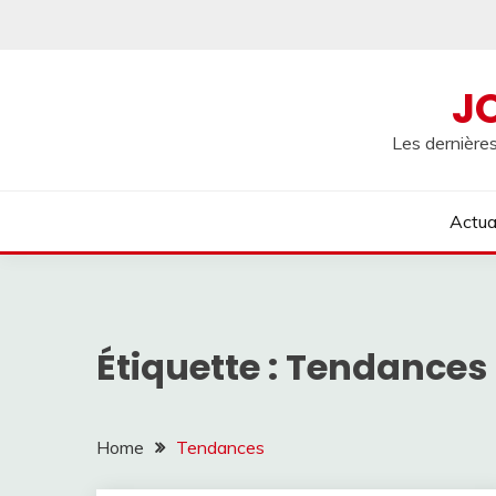
Skip
to
content
J
Les dernières
Actua
Étiquette :
Tendances
Home
Tendances