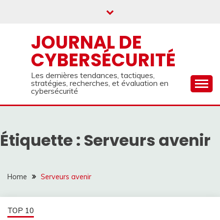
Skip
to
content
JOURNAL DE
CYBERSÉCURITÉ
Les dernières tendances, tactiques,
stratégies, recherches, et évaluation en
cybersécurité
Étiquette :
Serveurs avenir
Home
Serveurs avenir
TOP 10