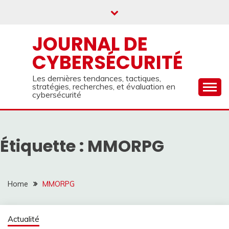
Skip
to
content
JOURNAL DE
CYBERSÉCURITÉ
Les dernières tendances, tactiques,
stratégies, recherches, et évaluation en
cybersécurité
Étiquette :
MMORPG
Home
MMORPG
Actualité