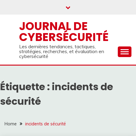
Skip
to
content
JOURNAL DE
CYBERSÉCURITÉ
Les dernières tendances, tactiques,
stratégies, recherches, et évaluation en
cybersécurité
Étiquette :
incidents de
sécurité
Home
incidents de sécurité