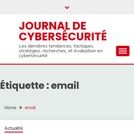
Skip
to
content
JOURNAL DE
CYBERSÉCURITÉ
Les dernières tendances, tactiques,
stratégies, recherches, et évaluation en
cybersécurité
Étiquette :
email
Home
email
Actualité