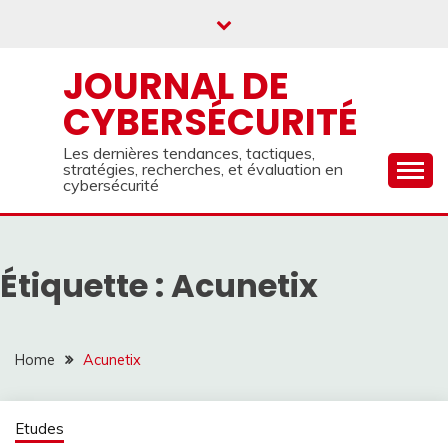
Skip
to
content
JOURNAL DE
CYBERSÉCURITÉ
Les dernières tendances, tactiques,
stratégies, recherches, et évaluation en
cybersécurité
Étiquette :
Acunetix
Home
Acunetix
Etudes