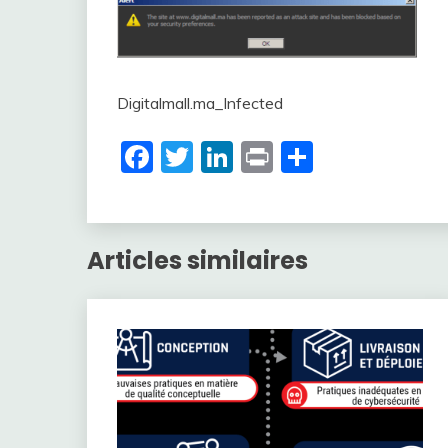
Digitalmall.ma_Infected
Facebook
Twitter
LinkedIn
Print
Partager
Articles similaires