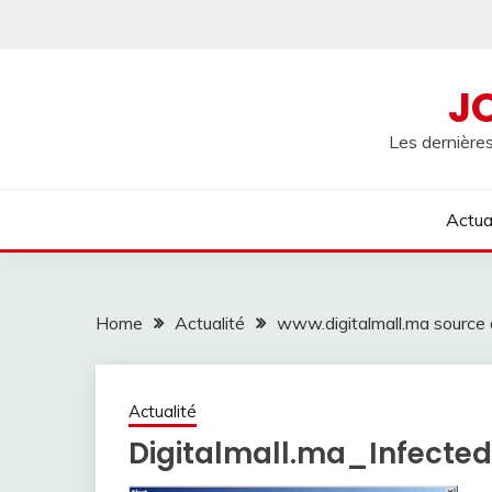
Skip
to
content
J
Les dernières
Actua
Home
Actualité
www.digitalmall.ma source d
Actualité
Digitalmall.ma_Infected