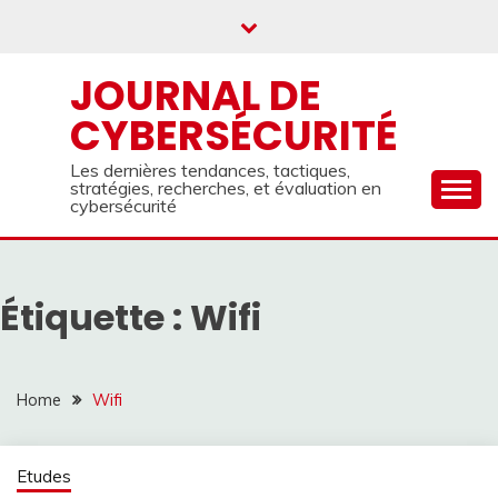
Skip
to
content
JOURNAL DE
CYBERSÉCURITÉ
Les dernières tendances, tactiques,
stratégies, recherches, et évaluation en
cybersécurité
Étiquette :
Wifi
Home
Wifi
Etudes