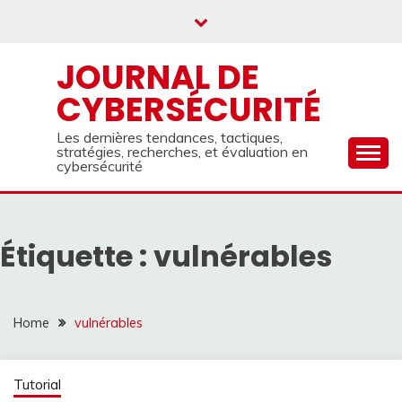
Skip
to
content
JOURNAL DE
CYBERSÉCURITÉ
Les dernières tendances, tactiques,
stratégies, recherches, et évaluation en
cybersécurité
Étiquette :
vulnérables
Home
vulnérables
Tutorial