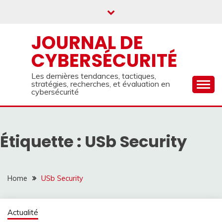
Skip
to
content
JOURNAL DE
CYBERSÉCURITÉ
Les dernières tendances, tactiques,
stratégies, recherches, et évaluation en
cybersécurité
Étiquette :
USb Security
Home
USb Security
Actualité