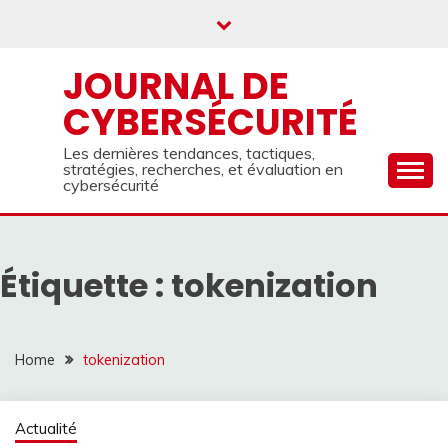
Skip
to
content
JOURNAL DE
CYBERSÉCURITÉ
Les dernières tendances, tactiques,
stratégies, recherches, et évaluation en
cybersécurité
Étiquette :
tokenization
Home
tokenization
Actualité