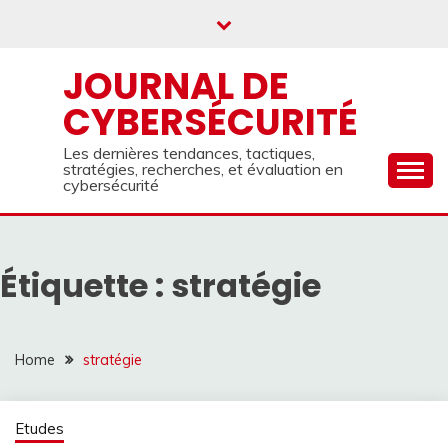
Skip
to
content
JOURNAL DE
CYBERSÉCURITÉ
Les dernières tendances, tactiques,
stratégies, recherches, et évaluation en
cybersécurité
Étiquette :
stratégie
Home
stratégie
Etudes