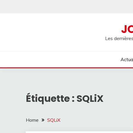
Skip
to
content
J
Les dernières
Actua
Étiquette :
SQLiX
Home
SQLiX