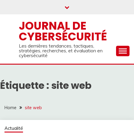
Skip
to
content
JOURNAL DE
CYBERSÉCURITÉ
Les dernières tendances, tactiques,
stratégies, recherches, et évaluation en
cybersécurité
Étiquette :
site web
Home
site web
Actualité