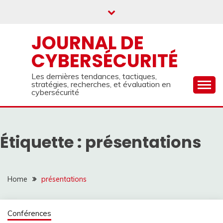
Skip
to
content
JOURNAL DE
CYBERSÉCURITÉ
Les dernières tendances, tactiques,
stratégies, recherches, et évaluation en
cybersécurité
Étiquette :
présentations
Home
présentations
Conférences