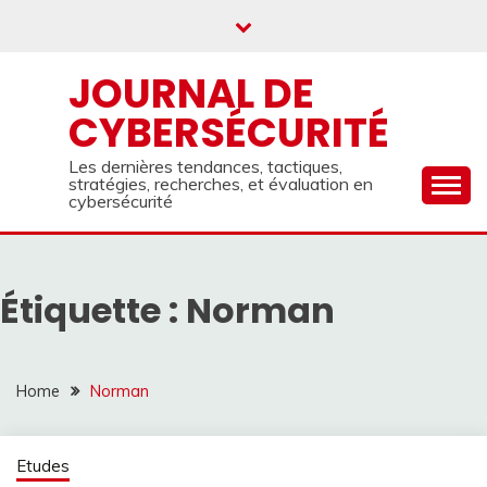
Skip
to
content
JOURNAL DE
CYBERSÉCURITÉ
Les dernières tendances, tactiques,
stratégies, recherches, et évaluation en
cybersécurité
Étiquette :
Norman
Home
Norman
Etudes