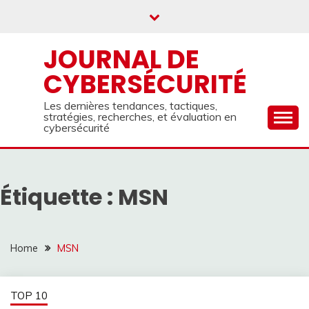
Skip
to
content
JOURNAL DE
CYBERSÉCURITÉ
Les dernières tendances, tactiques,
stratégies, recherches, et évaluation en
cybersécurité
Étiquette :
MSN
Home
MSN
TOP 10