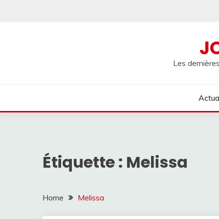
Skip
to
content
J
Les dernières
Actua
Étiquette :
Melissa
Home
Melissa