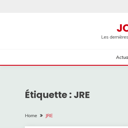
Skip
to
content
J
Les dernières
Actua
Étiquette :
JRE
Home
JRE