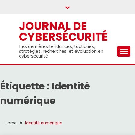
Skip
to
content
JOURNAL DE
CYBERSÉCURITÉ
Les dernières tendances, tactiques,
stratégies, recherches, et évaluation en
cybersécurité
Étiquette :
Identité
numérique
Home
Identité numérique