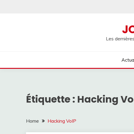
Skip
to
content
J
Les dernières
Actua
Étiquette :
Hacking Vo
Home
Hacking VoIP